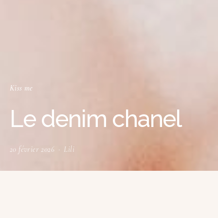
Kiss me
Le denim chanel
20 février 2026
Lili
Q
uand Chanel invite le denim dans sa
collection maquillage, la matière star