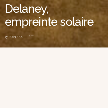
Delaney,
empreinte solaire
17 mars 2024
Lili
D
elaney Inamine
est originaire de la Baie de
San Francisco, en Californie, Elle vit en France
depuis 4 ans. Elle commence sa carrière entant
qu’ architecte. Une éthique de conception qu’elle
applique dans tous ses travaux : que ce soit dans
ses projets d’architecture à Marseille, de
photographie à l’international ou dans la