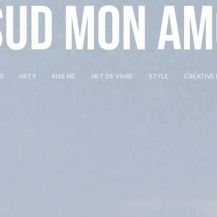
SUD MON A
LS
ARTY
KISS ME
ART DE VIVRE
STYLE
CREATIVE