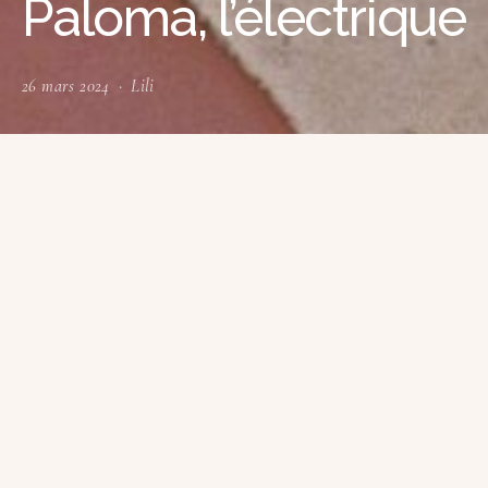
Paloma, l’électrique
26 mars 2024
Lili
R
ouje
présente la collection Paloma, qui rend
hommage à l’iconique Paloma Picasso et à son
style éclectique. Jeanne Damas, la fondatrice et la
directrice artistique de Rouje, incarnera Paloma dans
Kaiser Karl, une mini-série consacrée à Karl Lagerfeld,
qui sortira prochainement … Allez direction Séville !